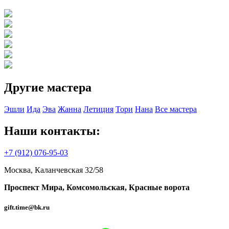
Другие мастера
Эшли
Ида
Эва
Жанна
Летиция
Тори
Нана
Все мастера
Наши контакты:
+7 (912) 076-95-03
Москва, Каланчевская 32/58
Проспект Мира,
Комсомольская,
Красные ворота
gift.time@bk.ru