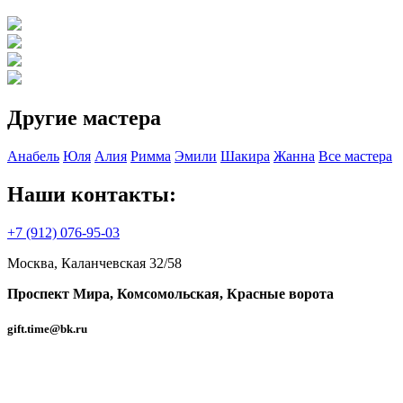
Другие мастера
Анабель
Юля
Алия
Римма
Эмили
Шакира
Жанна
Все мастера
Наши контакты:
+7 (912) 076-95-03
Москва, Каланчевская 32/58
Проспект Мира,
Комсомольская,
Красные ворота
gift.time@bk.ru